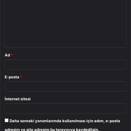
o
r
u
m
*
Ad
*
E-posta
*
İnternet sitesi
Daha sonraki yorumlarımda kullanılması için adım, e-posta
adresim ve site adresim bu tarayıcıya kaydedilsin.