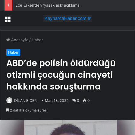
Ece Erken’den ‘yasak aşk’ açıklaması: Hukuki yollara başvuruyor
Menü
Anasayfa
/
Haber
Haber
ABD’de polisin öldürdüğü
otizmli çocuğun cinayeti
hakkında soruşturma
DİLAN BİÇER
Mart 13, 2024
0
0
2 dakika okuma süresi