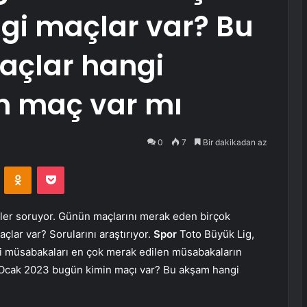
gi maçlar var? Bu
açlar hangi
n maç var mı
0
7
Bir dakikadan az
VKontakte
Odnoklassniki
Pocket
ler soruyor. Günün maçlarını merak eden birçok
lar var? Sorularını araştırıyor.
Spor
Toto Büyük Lig,
igi müsabakaları en çok merak edilen müsabakaların
9 Ocak 2023 bugün kimin maçı var? Bu akşam hangi