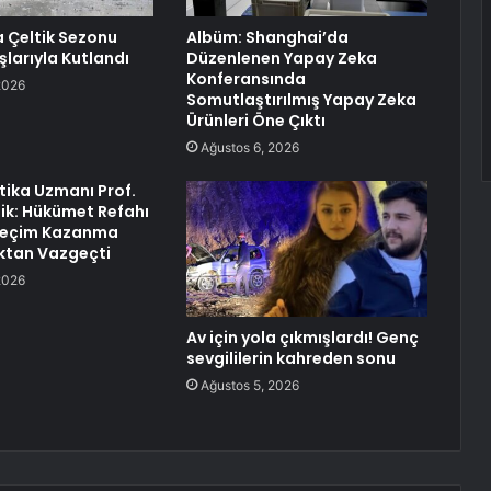
 Çeltik Sezonu
Albüm: Shanghai’da
şlarıyla Kutlandı
Düzenlenen Yapay Zeka
Konferansında
2026
Somutlaştırılmış Yapay Zeka
Ürünleri Öne Çıktı
Ağustos 6, 2026
itika Uzmanı Prof.
lik: Hükümet Refahı
 Seçim Kazanma
ktan Vazgeçti
2026
Av için yola çıkmışlardı! Genç
sevgililerin kahreden sonu
Ağustos 5, 2026