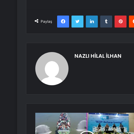
Facebook
Twitter
LinkedIn
Tumblr
Pint
Paylaş
NAZLI HİLAL İLHAN