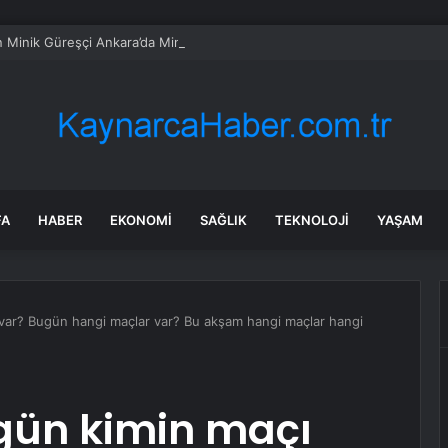
n Minik Güreşçi Ankara’da Mindere Çıktı
FA
HABER
EKONOMI
SAĞLIK
TEKNOLOJI
YAŞAM
var? Bugün hangi maçlar var? Bu akşam hangi maçlar hangi
gün kimin maçı