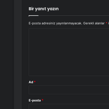
Bir yanıt yazın
E-posta adresiniz yayınlanmayacak.
Gerekli alanlar
*
i
Y
o
r
u
m
*
Ad
*
E-posta
*