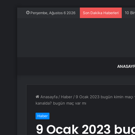
10 Bi
Perşembe, Ağustos 6 2026
Son Dakika Haberleri
ANASAY
Anasayfa
/
Haber
/
9 Ocak 2023 bugün kimin maçı 
kanalda? bugün maç var mı
Haber
9 Ocak 2023 bu