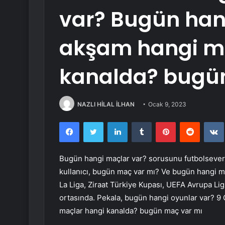
var? Bugün han
akşam hangi m
kanalda? bugü
NAZLI HİLAL İLHAN
Ocak 9, 2023
Facebook
Twitter
LinkedIn
Tumblr
Pinterest
Reddit
Bugün hangi maçlar var? sorusunu futbolsever
kullanıcı, bugün maç var mı? Ve bugün hangi maç
La Liga, Ziraat Türkiye Kupası, UEFA Avrupa L
ortasında. Pekala, bugün hangi oyunlar var? 
maçlar hangi kanalda? bugün maç var mı