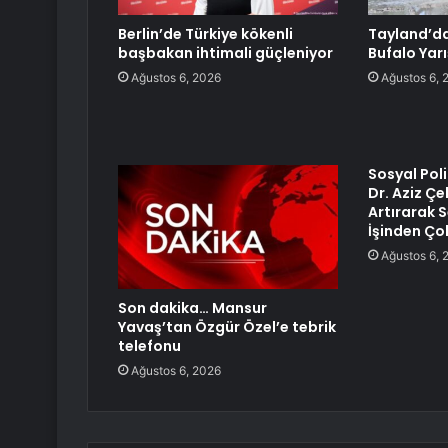
Berlin’de Türkiye kökenli
Tayland’da
başbakan ihtimali güçleniyor
Bufalo Yarı
Ağustos 6, 2026
Ağustos 6, 
Sosyal Pol
Dr. Aziz Çe
Artırarak
İşinden Ço
Ağustos 6, 
Son dakika… Mansur
Yavaş’tan Özgür Özel’e tebrik
telefonu
Ağustos 6, 2026