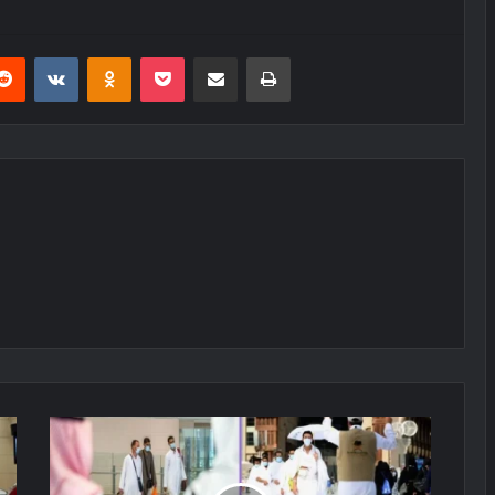
erest
Reddit
VKontakte
Odnoklassniki
Pocket
E-Posta ile paylaş
Yazdır